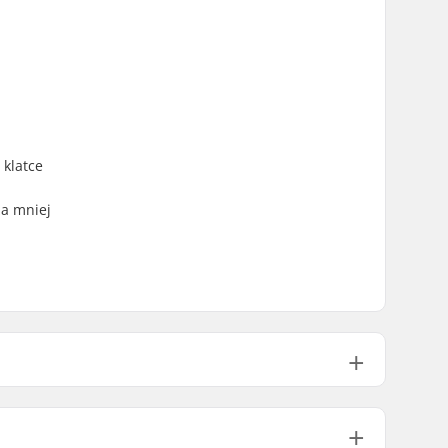
 klatce
za mniej
10-14 °C
Fullsuit