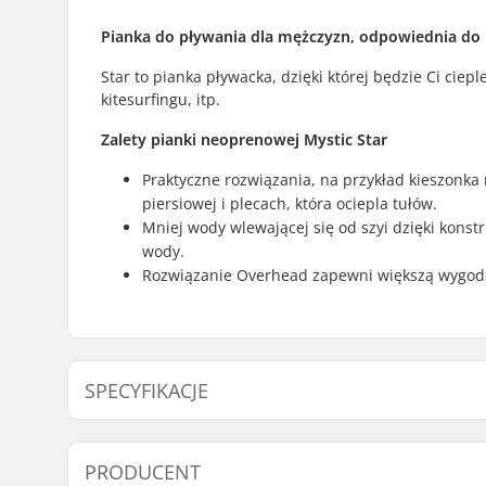
Pianka do pływania dla mężczyzn, odpowiednia do
Star to pianka pływacka, dzięki której będzie Ci cie
kitesurfingu, itp.
Zalety pianki neoprenowej Mystic Star
Praktyczne rozwiązania, na przykład kieszonka n
piersiowej i plecach, która ociepla tułów.
Mniej wody wlewającej się od szyi dzięki konst
wody.
Rozwiązanie Overhead zapewni większą wygodę
SPECYFIKACJE
Poziom umiejętności:
Beginner
PRODUCENT
Grubość:
4/3mm