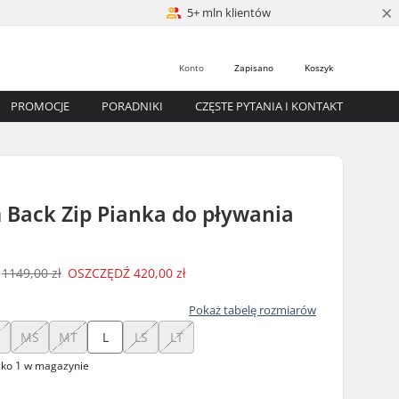
×
5+ mln klientów
Konto
Zapisano
Koszyk
PROMOCJE
PORADNIKI
CZĘSTE PYTANIA I KONTAKT
 Back Zip Pianka do pływania
1149,00 zł
OSZCZĘDŹ
420,00 zł
Pokaż tabelę rozmiarów
MS
MT
L
LS
LT
lko 1 w magazynie