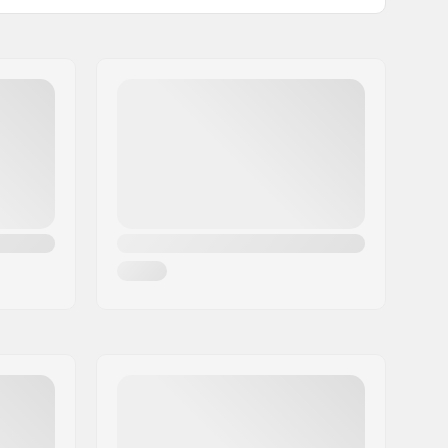
Męski
22