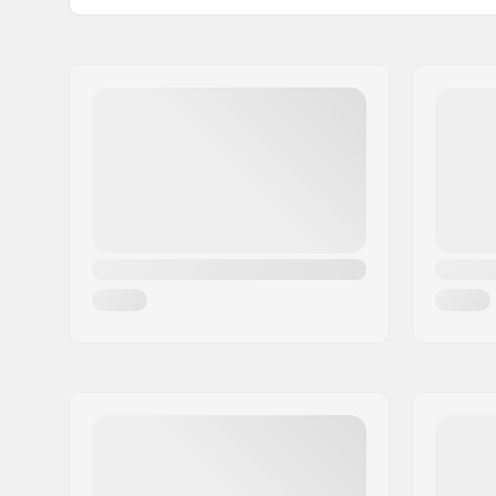
Aktywność:
Kitesurfin
Imię:
North Actionsports Group
SUP (Stan
Adres:
Lageweg 34
Typ Zamka:
Back Zip
Kod pocztowy:
2222
Miasto:
AG Katwijk
Kraj:
Holandia