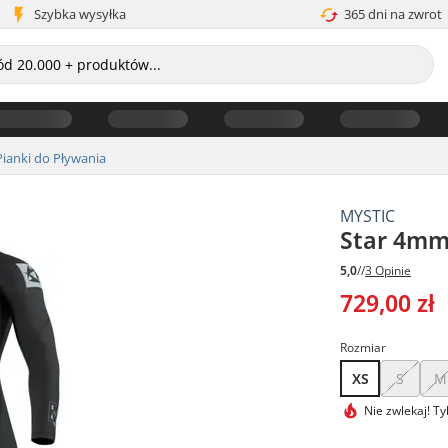
Szybka wysyłka
365 dni na zwrot
Pianki do Pływania
MYSTIC
Star 4mm
5,0
//
3 Opinie
729,00 zł
Rozmiar
XS
S
M
Nie zwlekaj!
Ty