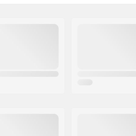
g, Surfing, Windsurfing,
Płeć:
 B.V.
d Up Paddling)
Rocznik: