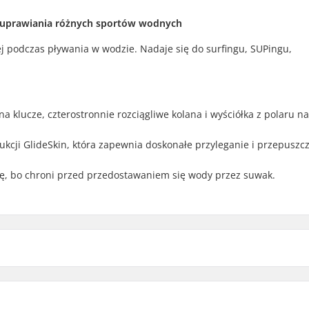
 uprawiania różnych sportów wodnych
plej podczas pływania w wodzie. Nadaje się do surfingu, SUPingu,
a klucze, czterostronnie rozciągliwe kolana i wyściółka z polaru na
rukcji GlideSkin, która zapewnia doskonałe przyleganie i przepuszc
, bo chroni przed przedostawaniem się wody przez suwak.
Temperatura wody:
Rodzaj Kombinezonu: