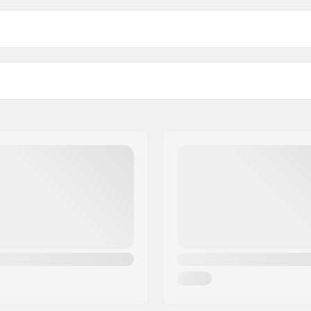
01 mm
Materiał rdzenia:
Profil:
Wiązania:
zaawansowany
,
Skala DIN:
wany
Płeć: