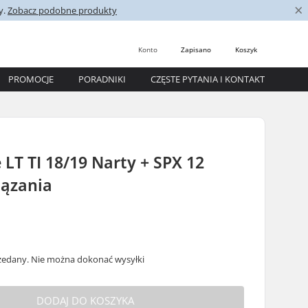
×
y.
Zobacz podobne produkty
Konto
Zapisano
Koszyk
PROMOCJE
PORADNIKI
CZĘSTE PYTANIA I KONTAKT
e LT TI 18/19 Narty + SPX 12
iązania
ł
edany. Nie można dokonać wysyłki
DODAJ DO KOSZYKA