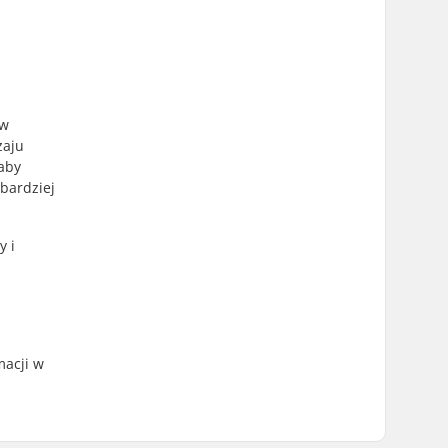
 w
zaju
 aby
bardziej
y i
macji w