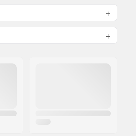
Titanal
,
Topola
Camber, Tip Rocker
Włączony
12
Unisex