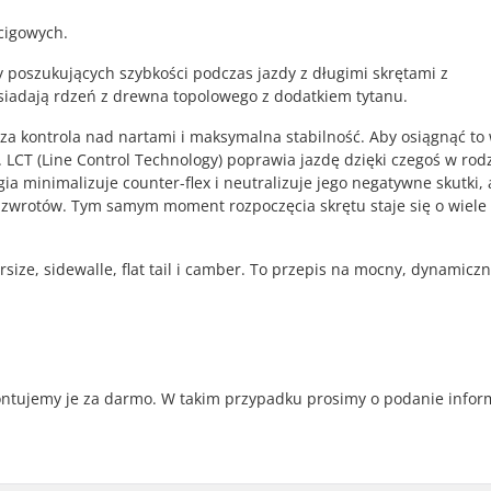
ścigowych.
y poszukujących szybkości podczas jazdy z długimi skrętami z
osiadają rdzeń z drewna topolowego z dodatkiem tytanu.
psza kontrola nad nartami i maksymalna stabilność. Aby osiągnąć to
 LCT (Line Control Technology) poprawia jazdę dzięki czegoś w rod
ia minimalizuje counter-flex i neutralizuje jego negatywne skutki,
zwrotów. Tym samym moment rozpoczęcia skrętu staje się o wiele 
size, sidewalle, flat tail i camber. To przepis na mocny, dynamiczn
ontujemy je za darmo. W takim przypadku prosimy o podanie infor