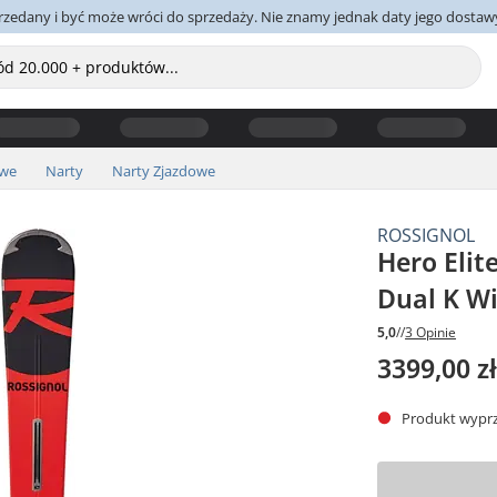
yprzedany i być może wróci do sprzedaży. Nie znamy jednak daty jego dostaw
owe
Narty
Narty Zjazdowe
ROSSIGNOL
Hero Elit
Dual K W
5,0
//
3 Opinie
3399,00 z
Produkt wyprz