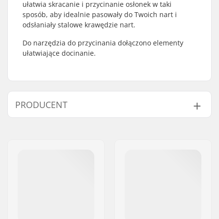
ułatwia skracanie i przycinanie osłonek w taki
sposób, aby idealnie pasowały do Twoich nart i
odsłaniały stalowe krawędzie nart.
Do narzędzia do przycinania dołączono elementy
ułatwiające docinanie.
PRODUCENT
Imię:
Intersurf A/S
Adres:
Formervej 2
Kod pocztowy:
6800
Miasto:
Varde
Kraj:
Dania