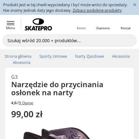
×
Produkt jest w tej chwili wyprzedany i być może wróci do sprzedaży.
Nie znamy jednak daty jego dostawy.
Zobacz podobne produkty
Menu
Konto
Zapisano
Koszyk
Strona główna
Sporty zimowe
Narty Zjazdowe
Akcesoria
Akcesoria
G3
Narzędzie do przycinania
osłonek na narty
4,6
//
9 Opinie
99,00 zł