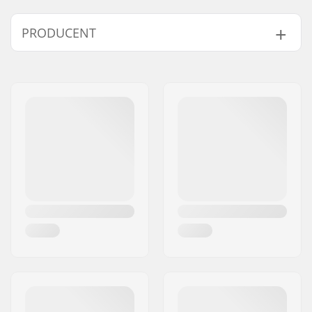
Rodzaj:
5-palczaste
PRODUCENT
Materiał wnętrza
PU Grip
dłoni:
Imię:
HESTRA / Martin
Materiał zewnętrzny:
Polyamide
Magnusson & Co AB
Liner:
Micro Bemberg
Adres:
Äspåsvägen 5
polyester, Removable
Kod pocztowy:
33571
Dodatkowe Cechy:
Możliwość prania w
Miasto:
Hestra
pralce, Snow lock
Kraj:
Szwecja
Zapięcie/Mankiet:
Elastyczny mankiet
Aktywność:
Narciarstwo
Alpejskie, Snowboard
Izolacja:
Tak, Fiberfill
Płeć:
Męski