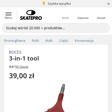
×
5+ mln klientów
Szybka wysyłka
Menu
Konto
Zapisano
Koszyk
Strona główna
Rolki
Rolki
Części
Konserwacja
ROCES
3-in-1 tool
4,6
//
56 Opinie
39,00 zł