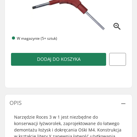
W magazynie (5+ sztuk)
DODAJ DO KOSZYKA
OPIS
Narzędzie Roces 3 w 1 jest niezbędne do
konserwacji łyżworolek, zaprojektowane do łatwego
demontażu łożysk i dokręcania Ośki M4. Konstrukcja
w kształcie litery Y zapewnia łatwość użytkowania.