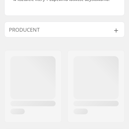
PRODUCENT
Imię:
Roces Sports s.r.l.
Adres:
Via G. Ferraris, 36
Kod pocztowy:
31044
Miasto:
Montebelluna
Kraj:
Włochy