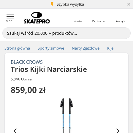
×
5+ mln klientów
Szybka wysyłka
Menu
Konto
Zapisano
Koszyk
Strona główna
Sporty zimowe
Narty Zjazdowe
Kije
BLACK CROWS
Trios Kijki Narciarskie
5,0
//
6 Opinie
859,00 zł