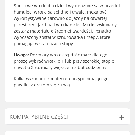
Sportowe wrotki dla dzieci wyposażone są w przedni
hamulec. Wrotki są solidne i trwałe, mogą być
wykorzystywane zarówno do jazdy na otwartej
przestrzeni jak i hali wrotkarskiej. Model wykonany
został z materiału o średniej twardości. Ponadto
wyposażony został w sznurowadła i rzepy, które
pomagają w stabilizacji stopy.
Uwaga:
Rozmiary wrotek są dość małe dlatego
proszę wybrać wrotki o 1 lub przy szerokiej stopie
nawet o 2 rozmiary większe niż but codzienny.
Kółka wykonano z materiału przypominającego
plastik i z czasem się zużyją.
KOMPATYBILNE CZĘŚCI
Znajdź produkty kompatybilne z SFR Vision Canvas