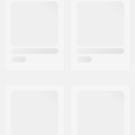
Klasyfikacja i
ABEC-5
dokładność łożysk:
Polecany do:
Outdoor skating