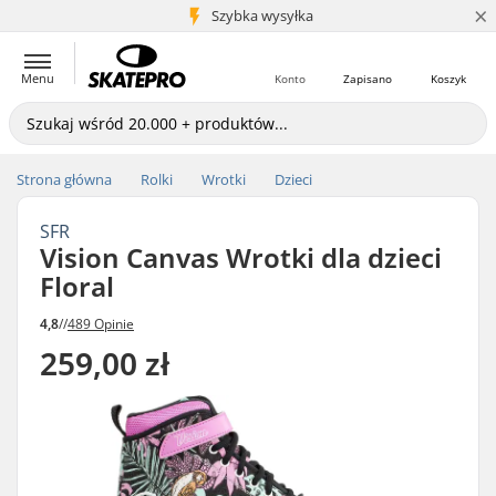
×
5+ mln klientów
Szybka wysyłka
Menu
Konto
Zapisano
Koszyk
Strona główna
Rolki
Wrotki
Dzieci
SFR
Vision Canvas Wrotki dla dzieci
Floral
4,8
//
489 Opinie
259,00 zł