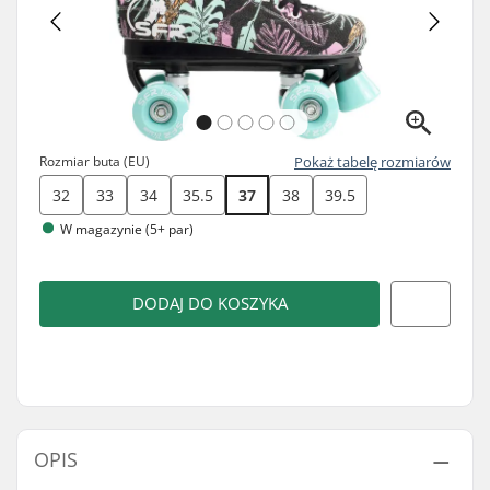
Rozmiar buta (EU)
Pokaż tabelę rozmiarów
32
33
34
35.5
37
38
39.5
W magazynie (5+ par)
DODAJ DO KOSZYKA
OPIS