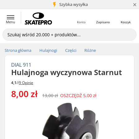
×
5+ mln klientów
Szybka wysyłka
Menu
Konto
Zapisano
Koszyk
Strona główna
Hulajnogi
Części
Różne
DIAL 911
Hulajnoga wyczynowa Starnut
4,1
//
9 Opinie
8,00 zł
13,00 zł
OSZCZĘDŹ
5,00 zł