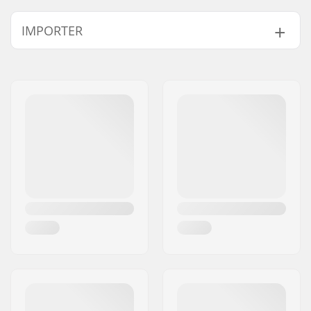
IMPORTER
Imię:
Centrano ApS
Adres:
Omega 6
Kod pocztowy:
8382
Miasto:
Hinnerup
Kraj:
Dania