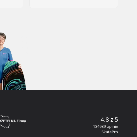
4.8 z 5
134939 opinie
SkatePro