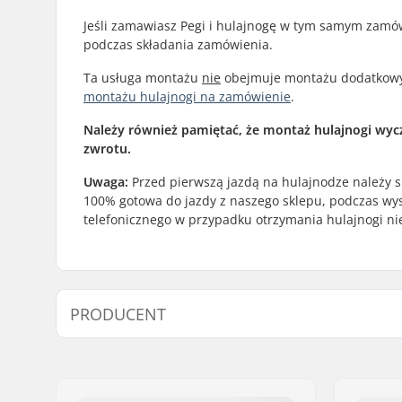
Jeśli zamawiasz Pegi i hulajnogę w tym samym zamó
podczas składania zamówienia.
Ta usługa montażu
nie
obejmuje montażu dodatkowyc
montażu hulajnogi na zamówienie
.
Należy również pamiętać, że montaż hulajnogi wycz
zwrotu.
Uwaga:
Przed pierwszą jazdą na hulajnodze należy s
100% gotowa do jazdy z naszego sklepu, podczas wy
telefonicznego w przypadku otrzymania hulajnogi niez
PRODUCENT
Imię:
SkatePro
Adres:
Omega 6