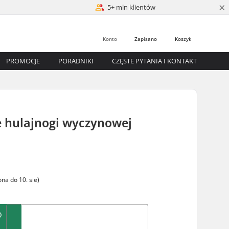
×
5+ mln klientów
Konto
Zapisano
Koszyk
PROMOCJE
PORADNIKI
CZĘSTE PYTANIA I KONTAKT
e hulajnogi wyczynowej
na do 10. sie)
O