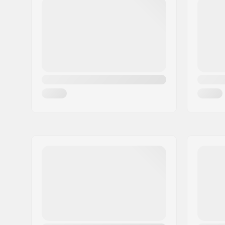
Kod pocztowy:
8382
Miasto:
Hinnerup
Kraj:
Dania