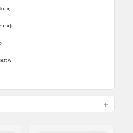
tronę
ć opcję
o
jest w