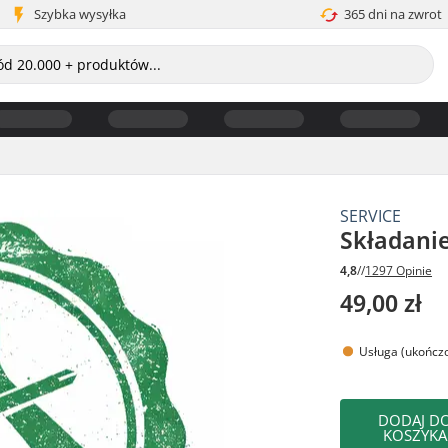
Szybka wysyłka
365 dni na zwrot
SERVICE
Składani
4,8
//
1297 Opinie
49,00 zł
Usługa (ukończo
DODAJ D
KOSZYKA