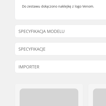
Do zestawu dołączono naklejkę z logo Venom.
SPECYFIKACJA MODELU
Model
Długość śr
SPECYFIKACJE
Sztuk w paczce:
8
IMPORTER
Imię:
Centrano ApS
Adres:
Omega 6
Kod pocztowy:
8382
Miasto:
Hinnerup
Kraj:
Dania