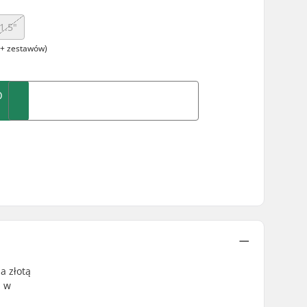
1.5"
+ zestawów)
O
a złotą
i w