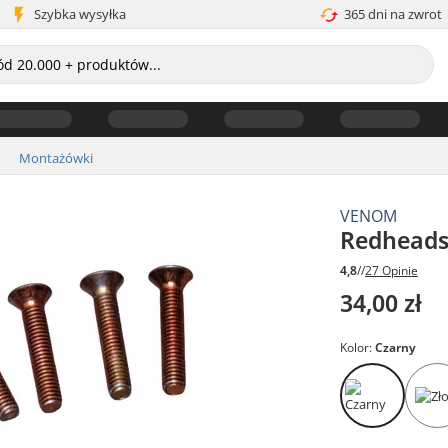
Szybka wysyłka
365 dni na zwrot
Montażówki
VENOM
Redheads
4,8
//
27 Opinie
34,00 zł
Kolor:
Czarny