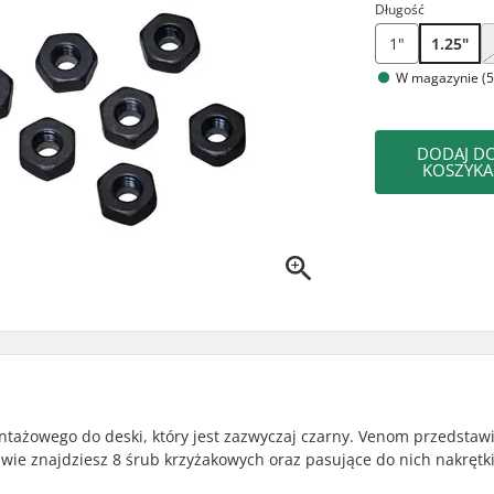
Długość
1"
1.25"
W magazynie (5
DODAJ D
KOSZYKA
tażowego do deski, który jest zazwyczaj czarny. Venom przedstawi
awie znajdziesz 8 śrub krzyżakowych oraz pasujące do nich nakrętk