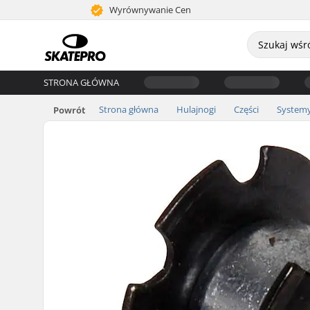
Wyrównywanie Cen
STRONA GŁÓWNA
Strona główna
Hulajnogi
Części
Systemy
Powrót