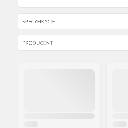
SPECYFIKACJE
Rodzaj kompresji:
IHC
PRODUCENT
Imię:
Centrano
Adres:
Omega 6
Kod pocztowy:
8382
Miasto:
Hinnerup
Kraj:
Dania