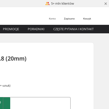
×
5+ mln klientów
Konto
Zapisano
Koszyk
PROMOCJE
PORADNIKI
CZĘSTE PYTANIA I KONTAKT
0.8 (20mm)
+ sztuk)
O