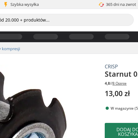
Szybka wysyłka
365 dni na zwrot
 kompresji
CRISP
Starnut 
4,8
//
8 Opinie
13,00 zł
W magazynie (5
DODAJ D
KOSZYKA