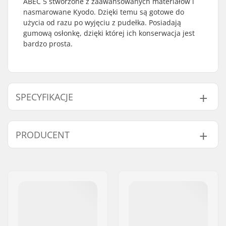
ABEC 5 stworzone z zaawansowanych materiałów i
nasmarowane Kyodo. Dzięki temu są gotowe do
użycia od razu po wyjęciu z pudełka. Posiadają
gumową osłonkę, dzięki której ich konserwacja jest
bardzo prosta.
SPECYFIKACJE
Klasyfikacja i
ABEC-5
PRODUCENT
dokładność łożysk:
Rodzaj łożysk:
Semi-sealed
Imię:
Powerslide
Smar:
Smar
Sportartikelvertriebs GmbH
Spacers:
Niewłączony
Adres:
Esbachgraben 1
Sztuk w paczce:
50
Kod pocztowy:
95463
Rubber shield:
Yes
Miasto:
Bindlach
Kraj:
Niemcy