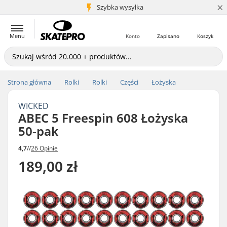
×
5+ mln klientów
Szybka wysyłka
Menu
Konto
Zapisano
Koszyk
Strona główna
Rolki
Rolki
Części
Łożyska
WICKED
ABEC 5 Freespin 608 Łożyska
50-pak
4,7
//
26 Opinie
189,00 zł