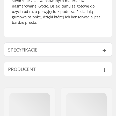
stworzone z zaawansowanych materiałów i
nasmarowane Kyodo. Dzięki temu są gotowe do
użycia od razu po wyjęciu z pudełka. Posiadają
gumową osłonkę, dzięki której ich konserwacja jest
bardzo prosta.
SPECYFIKACJE
Klasyfikacja i
ABEC-7
PRODUCENT
dokładność łożysk:
Rodzaj łożysk:
Semi-sealed
Imię:
Powerslide
Smar:
Smar
Sportartikelvertriebs GmbH
Spacers:
Niewłączony
Adres:
Esbachgraben 1
Sztuk w paczce:
50
Kod pocztowy:
95463
Rubber shield:
Yes
Miasto:
Bindlach
Kraj:
Niemcy