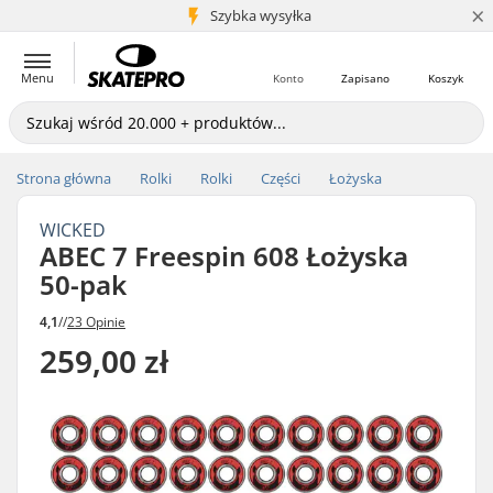
×
5+ mln klientów
Szybka wysyłka
Menu
Konto
Zapisano
Koszyk
Strona główna
Rolki
Rolki
Części
Łożyska
WICKED
ABEC 7 Freespin 608 Łożyska
50-pak
4,1
//
23 Opinie
259,00 zł