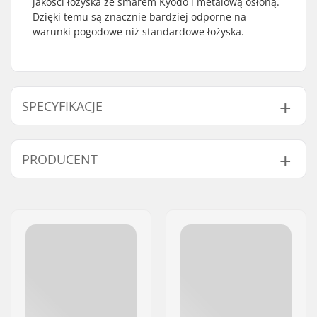
jakości łożyska ze smarem Kyodo i metalową osłoną.
Dzięki temu są znacznie bardziej odporne na
warunki pogodowe niż standardowe łożyska.
SPECYFIKACJE
Klasyfikacja i
ILQ-9
PRODUCENT
dokładność łożysk:
Rodzaj łożysk:
Closed
Imię:
Powerslide
Smar:
Smar
Sportartikelvertriebs GmbH
Spacers:
Niewłączony
Adres:
Esbachgraben 1
Sztuk w paczce:
16
Kod pocztowy:
95463
Twincam:
Tak
Miasto:
Bindlach
Kraj:
Niemcy