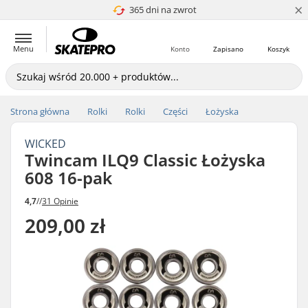
×
Wyrównywanie Cen
365 dni na zwrot
Menu
Konto
Zapisano
Koszyk
Strona główna
Rolki
Rolki
Części
Łożyska
WICKED
Twincam ILQ9 Classic Łożyska
608 16-pak
4,7
//
31 Opinie
209,00 zł