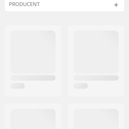
PRODUCENT
Imię:
Source Europe GmbH
Adres:
Am Kuckhofer Feld 13A
Kod pocztowy:
41470
Miasto:
Neuss
Kraj:
Niemcy