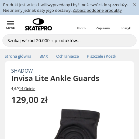
×
Produkt jest w tej chwili wyprzedany i być może wróci do sprzedaży.
Nie znamy jednak daty jego dostawy.
Zobacz podobne produkty
Menu
Konto
Zapisano
Koszyk
Strona główna
BMX
Ochraniacze
Piszczele i Kostki
SHADOW
Invisa Lite Ankle Guards
4,6
//
14 Opinie
129,00 zł