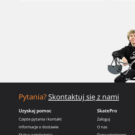
Pytania?
Skontaktuj się z nami
Uzyskaj pomoc
SkatePro
Częste pytania i kontakt
Zaloguj
Informacje o dostawie
O nas
Status zamówienia
Dane rejestrowe