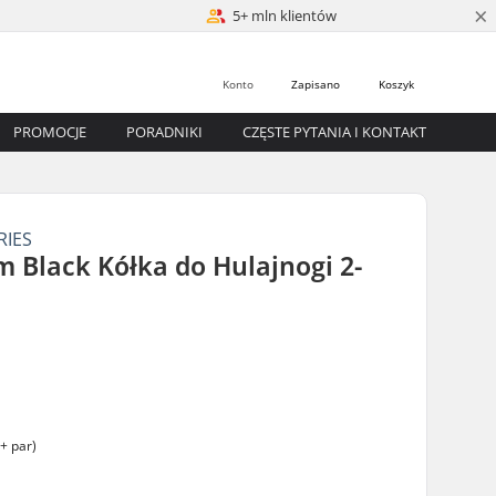
×
5+ mln klientów
Konto
Zapisano
Koszyk
PROMOCJE
PORADNIKI
CZĘSTE PYTANIA I KONTAKT
RIES
 Black Kółka do Hulajnogi 2-
+ par)