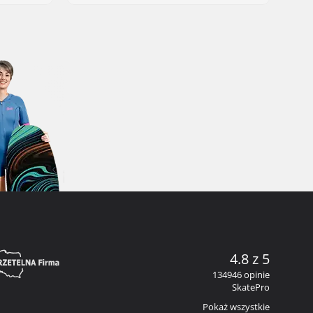
4.8 z 5
134946 opinie
SkatePro
Pokaż wszystkie