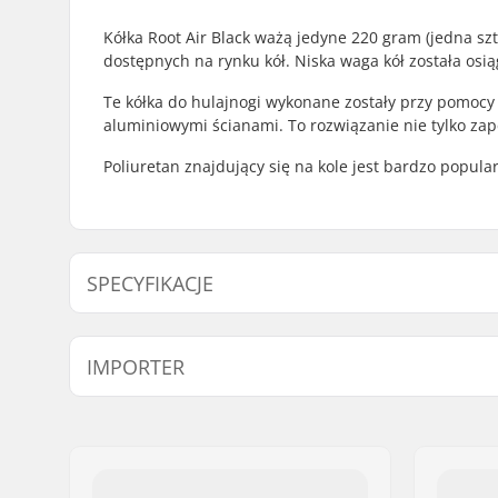
Kółka Root Air Black ważą jedyne 220 gram (jedna sztu
dostępnych na rynku kół. Niska waga kół została osią
Te kółka do hulajnogi wykonane zostały przy pomocy
aluminiowymi ścianami. To rozwiązanie nie tylko zap
Poliuretan znajdujący się na kole jest bardzo popula
SPECYFIKACJE
Średnica koła:
110mm
IMPORTER
Łożyska:
Włączony
Twardość kół:
Not Speci
Imię:
Centrano ApS
Rodzaj rdzenia:
Hollow
Adres:
Omega 6
Waga:
220g
Kod pocztowy:
8382
Kół w paczce:
2