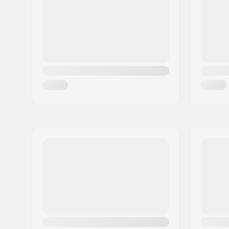
Miasto:
Hinnerup
Spacers:
Włączony
Kraj:
Dania