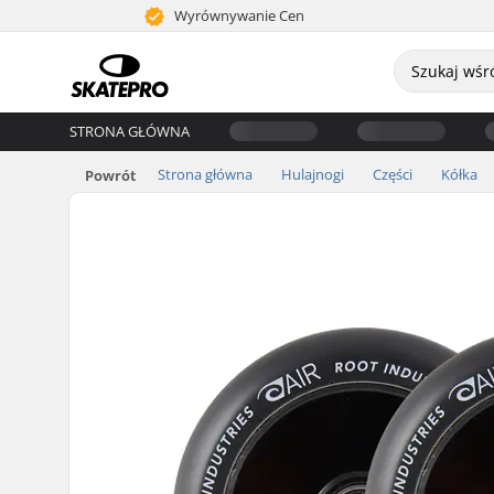
Wyrównywanie Cen
STRONA GŁÓWNA
Strona główna
Hulajnogi
Części
Kółka
Powrót