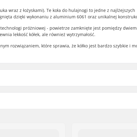
ka wraz z łożyskami). Te koła do hulajnogi to jedne z najlżejszych
gnięta dzięki wykonaniu z aluminium 6061 oraz unikalnej konstrukc
 technologi próżniowej - powietrze zamknięte jest pomiędzy dwiem
ewnia lekkość kółek, ale również wytrzymałość.
rnym rozwiązaniem, które sprawia, że kółko jest bardzo szybkie i m
Rdzeń (koła):
Profil koła:
fied
Klasyfikacja i dokładność 
Rozmiar łożyska:
Szerokość ośrodka koła:
Średnica ośki: