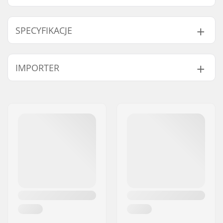
SPECYFIKACJE
Length:
55.9cm (22")
IMPORTER
Width:
11.4cm (4.5")
Imię:
Centrano ApS
Adres:
Omega 6
Kod pocztowy:
8382
Miasto:
Hinnerup
Kraj:
Dania