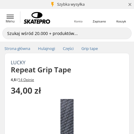
×
5+ mln klientów
Szybka wysyłka
Menu
Konto
Zapisano
Koszyk
Strona główna
Hulajnogi
Części
Grip tape
LUCKY
Repeat Grip Tape
4,8
//
14 Opinie
34,00 zł