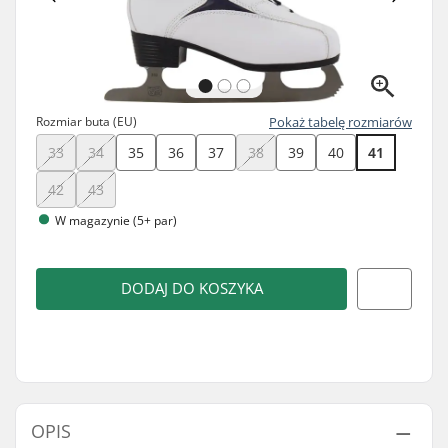
Rozmiar buta (EU)
Pokaż tabelę rozmiarów
33
34
35
36
37
38
39
40
41
42
43
W magazynie (5+ par)
DODAJ DO KOSZYKA
OPIS