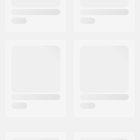
Ząbki:
Tak
Wymienna płoza:
Nie