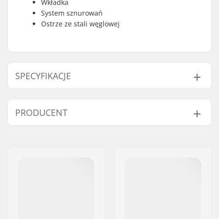
Wkładka
System sznurowań
Ostrze ze stali węglowej
SPECYFIKACJE
Rodzaj buta:
One-piece, Soft
PRODUCENT
But - materiał:
PU skóra
Cechy wkładek:
Anatomiczny kształt
Imię:
Roces Sports s.r.l.
Zapięcie:
Sznurowadła
Adres:
Via G. Ferraris, 36
Materiał wkładki:
Mesh
Kod pocztowy:
31044
Cholewka:
Mid-cut
Miasto:
Montebelluna
Podeszwa:
Injected
Kraj:
Włochy
Materiał płozy:
Stal węglowa
Ostrzenie:
Fabrycznie
naostrzone