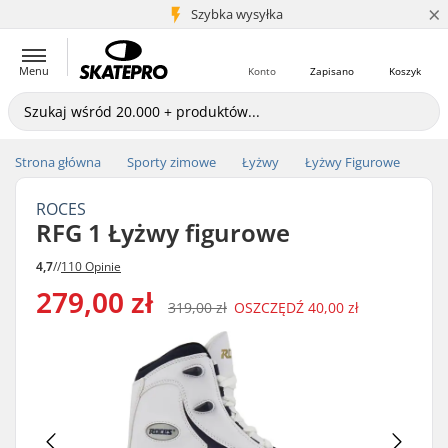
×
5+ mln klientów
Szybka wysyłka
Menu
Konto
Zapisano
Koszyk
Strona główna
Sporty zimowe
Łyżwy
Łyżwy Figurowe
ROCES
RFG 1 Łyżwy figurowe
4,7
//
110 Opinie
279,00 zł
319,00 zł
OSZCZĘDŹ
40,00 zł