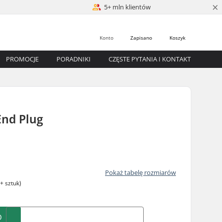
×
5+ mln klientów
Konto
Zapisano
Koszyk
PROMOCJE
PORADNIKI
CZĘSTE PYTANIA I KONTAKT
nd Plug
Pokaż tabelę rozmiarów
+ sztuk)
O