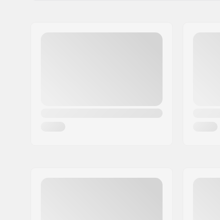
Imię:
CCM hockey AB
Adres:
Gårdsvägen 13
Kod pocztowy:
SE-16970
Miasto:
Solna
Kraj:
Szwecja