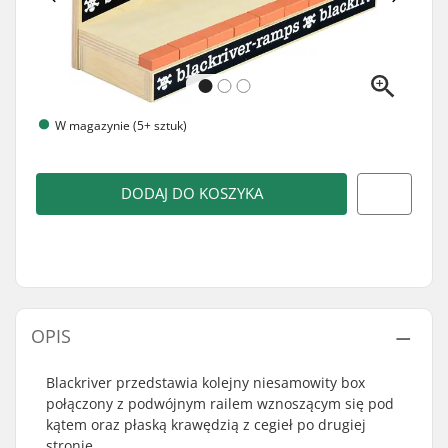
W magazynie (5+ sztuk)
DODAJ DO KOSZYKA
OPIS
Blackriver przedstawia kolejny niesamowity box
połączony z podwójnym railem wznoszącym się pod
kątem oraz płaską krawędzią z cegieł po drugiej
stronie.