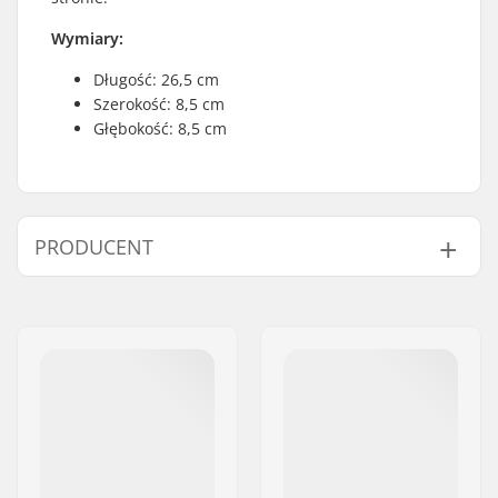
Wymiary:
Długość: 26,5 cm
Szerokość: 8,5 cm
Głębokość: 8,5 cm
PRODUCENT
Imię:
Blackriver GmbH
Adres:
95126 Schwarzenbach
Kod pocztowy:
95126
Miasto:
Schwarzenbach
Kraj:
Niemcy