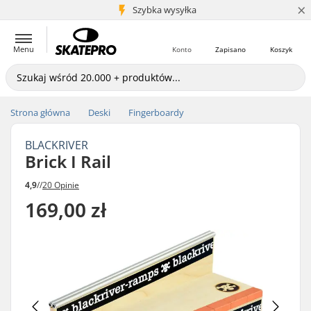
×
5+ mln klientów
Szybka wysyłka
Menu
Konto
Zapisano
Koszyk
Strona główna
Deski
Fingerboardy
BLACKRIVER
Brick I Rail
4,9
//
20 Opinie
169,00 zł