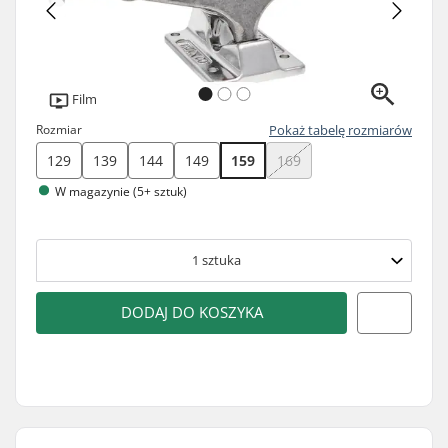
Film
Rozmiar
Pokaż tabelę rozmiarów
129
139
144
149
159
169
W magazynie (5+ sztuk)
1
sztuka
DODAJ DO KOSZYKA