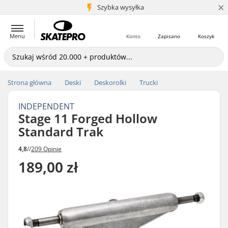
×
5+ mln klientów
Szybka wysyłka
Menu
Konto
Zapisano
Koszyk
Strona główna
Deski
Deskorolki
Trucki
INDEPENDENT
Stage 11 Forged Hollow
Standard Trak
4,8
//
209 Opinie
189,00 zł