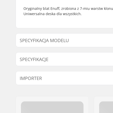
Oryginalny blat Enuff, zrobiona z 7-miu warstw klonu.
Uniwersalna deska dla wszystkich.
SPECYFIKACJA MODELU
Model
Szerokość decku
SPECYFIKACJE
Materiał decku:
Klon kana
IMPORTER
Kolory blatu:
Te same k
Concave:
Medium
Imię:
Centrano ApS
Adres:
Omega 6
Kod pocztowy:
8382
Miasto:
Hinnerup