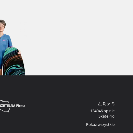
4.8 z 5
134946 opinie
SkatePro
Pokaż wszystkie