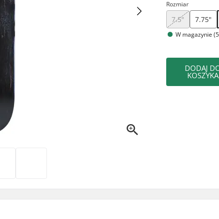
Rozmiar
7.5"
7.75"
W magazynie (5
DODAJ D
KOSZYKA