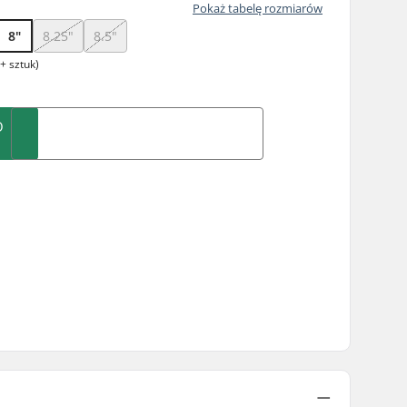
Pokaż tabelę rozmiarów
8"
8.25"
8.5"
+ sztuk)
O