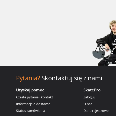
Pytania?
Skontaktuj się z nami
Uzyskaj pomoc
SkatePro
Częste pytania i kontakt
Zaloguj
Informacje o dostawie
O nas
Status zamówienia
Dane rejestrowe