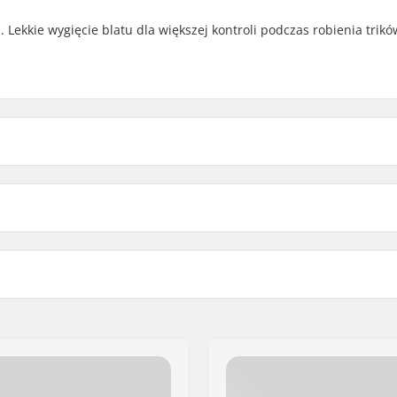
 Lekkie wygięcie blatu dla większej kontroli podczas robienia trikó
7.75"
Długość decku
8"
dyjski, 7-warstw
Cechy decku:
olory
Griptape: