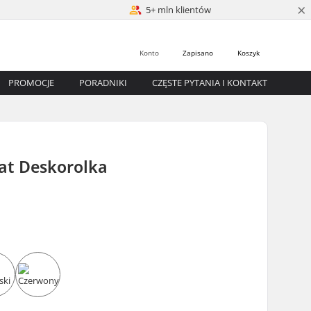
×
5+ mln klientów
Konto
Zapisano
Koszyk
PROMOCJE
PORADNIKI
CZĘSTE PYTANIA I KONTAKT
lat Deskorolka