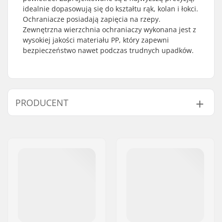
idealnie dopasowują się do kształtu rąk, kolan i łokci.
Ochraniacze posiadają zapięcia na rzepy.
Zewnętrzna wierzchnia ochraniaczy wykonana jest z
wysokiej jakości materiału PP, który zapewni
bezpieczeństwo nawet podczas trudnych upadków.
PRODUCENT
Imię:
Roces Sports s.r.l.
Adres:
Via G. Ferraris, 36
Kod pocztowy:
31044
Miasto:
Montebelluna
Kraj:
Włochy