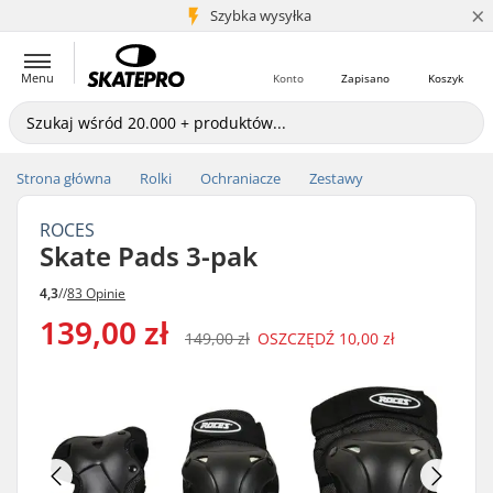
×
5+ mln klientów
Szybka wysyłka
Menu
Konto
Zapisano
Koszyk
Strona główna
Rolki
Ochraniacze
Zestawy
ROCES
Skate Pads 3-pak
4,3
//
83 Opinie
139,00 zł
149,00 zł
OSZCZĘDŹ
10,00 zł