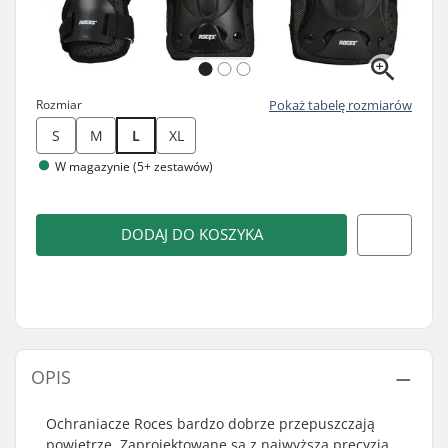
Rozmiar
Pokaż tabelę rozmiarów
S
M
L
XL
W magazynie (5+ zestawów)
DODAJ DO KOSZYKA
OPIS
Ochraniacze Roces bardzo dobrze przepuszczają
powietrze. Zaprojektowane są z najwyższą precyzją,