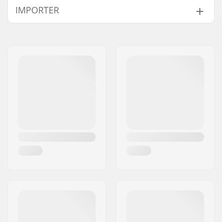
IMPORTER
Twardość kół:
100A
Materiał kółek:
PU odcisk, SHR
Imię:
Centrano ApS
Kół w paczce:
4
Adres:
Omega 6
Kod pocztowy:
8382
Miasto:
Hinnerup
Kraj:
Dania