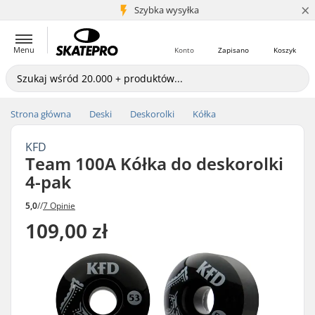
×
5+ mln klientów
Szybka wysyłka
Menu
Konto
Zapisano
Koszyk
Strona główna
Deski
Deskorolki
Kółka
KFD
Team 100A Kółka do deskorolki
4-pak
5,0
//
7 Opinie
109,00 zł