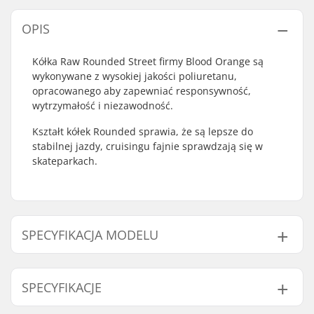
OPIS
Kółka Raw Rounded Street firmy Blood Orange są
wykonywane z wysokiej jakości poliuretanu,
opracowanego aby zapewniać responsywność,
wytrzymałość i niezawodność.
Kształt kółek Rounded sprawia, że są lepsze do
stabilnej jazdy, cruisingu fajnie sprawdzają się w
skateparkach.
SPECYFIKACJA MODELU
Model
Styczność koła z powierzchnią
SPECYFIKACJE
52mm
17mm