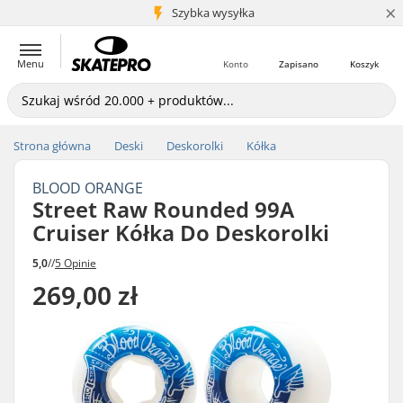
×
5+ mln klientów
Szybka wysyłka
Menu
Konto
Zapisano
Koszyk
Strona główna
Deski
Deskorolki
Kółka
BLOOD ORANGE
Street Raw Rounded 99A
Cruiser Kółka Do Deskorolki
5,0
//
5 Opinie
269,00 zł