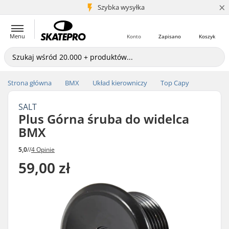
×
5+ mln klientów
Szybka wysyłka
Menu
Konto
Zapisano
Koszyk
Strona główna
BMX
Układ kierowniczy
Top Capy
SALT
Plus Górna śruba do widelca
BMX
5,0
//
4 Opinie
59,00 zł