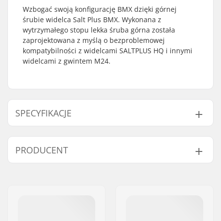
Wzbogać swoją konfigurację BMX dzięki górnej
śrubie widelca Salt Plus BMX. Wykonana z
wytrzymałego stopu lekka śruba górna została
zaprojektowana z myślą o bezproblemowej
kompatybilności z widelcami SALTPLUS HQ i innymi
widelcami z gwintem M24.
SPECYFIKACJE
Materiał:
Steel
PRODUCENT
Imię:
We Make Things GmbH
Adres:
RICHARD-BYRD-STR. 12
Kod pocztowy:
50829
Miasto:
Köln