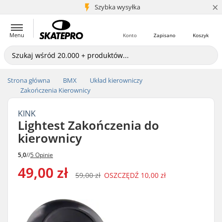
×
5+ mln klientów
Szybka wysyłka
Menu
Konto
Zapisano
Koszyk
Strona główna
BMX
Układ kierowniczy
Zakończenia Kierownicy
KINK
Lightest Zakończenia do
kierownicy
5,0
//
5 Opinie
49,00 zł
59,00 zł
OSZCZĘDŹ
10,00 zł