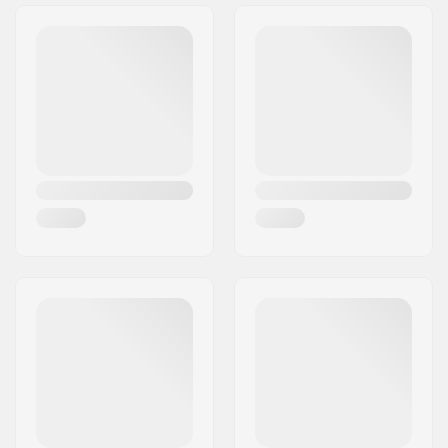
Adres:
Omega 6
Kod pocztowy:
8382
Miasto:
Hinnerup
Kraj:
Dania