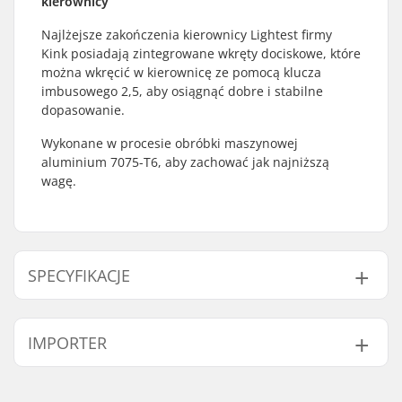
kierownicy
Najlżejsze zakończenia kierownicy Lightest firmy
Kink posiadają zintegrowane wkręty dociskowe, które
można wkręcić w kierownicę ze pomocą klucza
imbusowego 2,5, aby osiągnąć dobre i stabilne
dopasowanie.
Wykonane w procesie obróbki maszynowej
aluminium 7075-T6, aby zachować jak najniższą
wagę.
SPECYFIKACJE
Kompatybilne z:
Aluminium
IMPORTER
Waga:
23g
Imię:
Centrano ApS