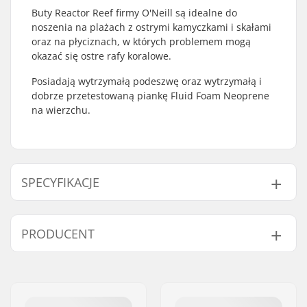
Buty Reactor Reef firmy O'Neill są idealne do
noszenia na plażach z ostrymi kamyczkami i skałami
oraz na płyciznach, w których problemem mogą
okazać się ostre rafy koralowe.
Posiadają wytrzymałą podeszwę oraz wytrzymałą i
dobrze przetestowaną piankę Fluid Foam Neoprene
na wierzchu.
SPECYFIKACJE
Grubość:
2mm
PRODUCENT
Temperatura wody:
14-18 °C
Imię:
B-sport A/S
Adres:
Golfvej 10
Kod pocztowy:
7400