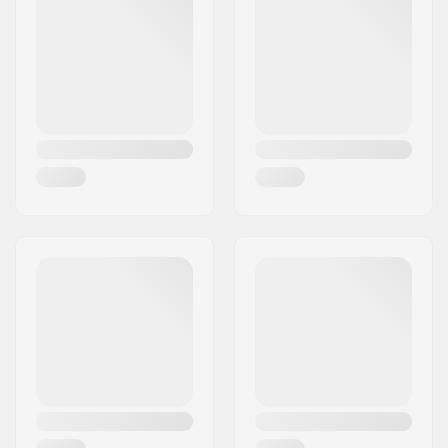
Miasto:
Herning
Kraj:
Dania