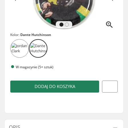
Kolor:
Dante Hutchinson
W magazynie (5+ sztuk)
DODAJ DO KOSZYKA
OPIS