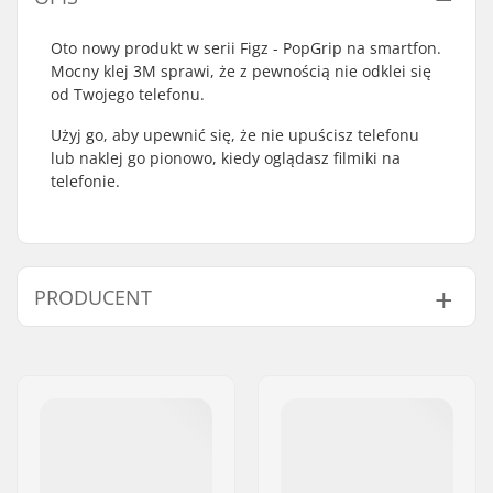
Oto nowy produkt w serii Figz - PopGrip na smartfon.
Mocny klej 3M sprawi, że z pewnością nie odklei się
od Twojego telefonu.
Użyj go, aby upewnić się, że nie upuścisz telefonu
lub naklej go pionowo, kiedy oglądasz filmiki na
telefonie.
PRODUCENT
Imię:
Centrano
Adres:
Omega 6
Kod pocztowy:
8382
Miasto:
Hinnerup
Kraj:
Dania