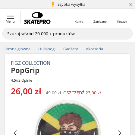
×
5+ mln klientów
Szybka wysyłka
Menu
Konto
Zapisano
Koszyk
Strona główna
Hulajnogi
Gadżety
Akcesoria
FIGZ COLLECTION
PopGrip
4,5
//
2 Opinie
26,00 zł
49,00 zł
OSZCZĘDŹ
23,00 zł