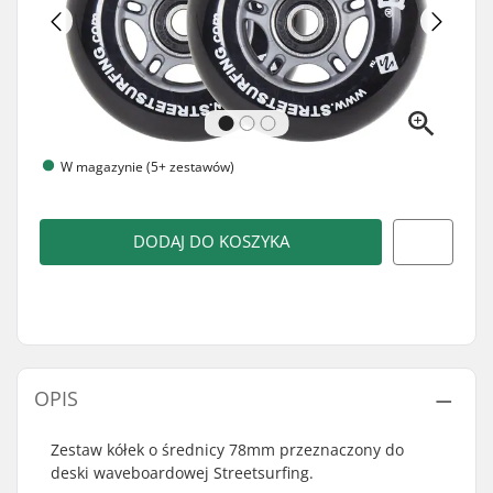
W magazynie (5+ zestawów)
DODAJ DO KOSZYKA
OPIS
Zestaw kółek o średnicy 78mm przeznaczony do
deski waveboardowej Streetsurfing.