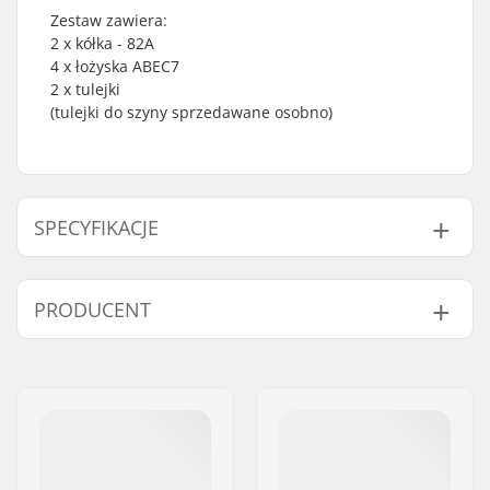
Zestaw zawiera:
2 x kółka - 82A
4 x łożyska ABEC7
2 x tulejki
(tulejki do szyny sprzedawane osobno)
SPECYFIKACJE
Średnica koła:
78mm
PRODUCENT
Imię:
JustSupreme ApS
Adres:
Ydervang 5
Kod pocztowy:
4300
Miasto:
Holbæk
Kraj:
Dania