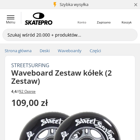
×
5+ mln klientów
Szybka wysyłka
Menu
Konto
Zapisano
Koszyk
Strona główna
Deski
Waveboardy
Części
STREETSURFING
Waveboard Zestaw kółek (2
Zestaw)
4,4
//
92 Opinie
109,00 zł