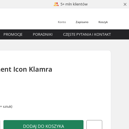
×
5+ mln klientów
Konto
Zapisano
Koszyk
PROMOCJE
PORADNIKI
CZĘSTE PYTANIA I KONTAKT
ent Icon Klamra
+ sztuk)
DODAJ DO KOSZYKA