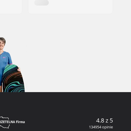
4.8 z 5
134954 opinie