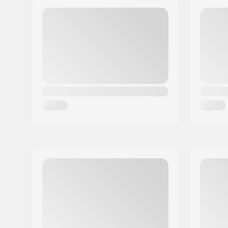
Kod pocztowy:
95463
Miasto:
Bindlach
Kraj:
Niemcy