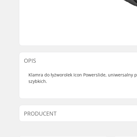
OPIS
Klamra do łyżworolek Icon Powerslide, uniwersalny 
szybkich.
PRODUCENT
Imię:
Powerslide Sport
Adres:
Esbachgraben 1