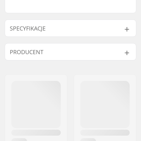
SPECYFIKACJE
Średnica ośki:
6mm
PRODUCENT
Imię:
Rocca Group S.r.l.
Adres:
Via Galileo Galilei, 58
Kod pocztowy:
31011
Miasto:
Asolo (TV)
Kraj:
Włochy