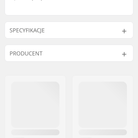
SPECYFIKACJE
Średnica ośki:
10mm
PRODUCENT
Imię:
We Make Things GmbH
Adres:
RICHARD-BYRD-STR. 12
Kod pocztowy:
50829
Miasto:
Köln
Kraj:
Niemcy