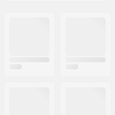
Materiały:
Rozciągliwa dzianina
Imię:
Powerslide
bawełniana
Sportartikelvertriebs GmbH
Dopasowanie:
Rękaw o konstrukcji
Adres:
Esbachgraben 1
kompresyjnej
Kod pocztowy:
95463
Wyściółka:
Air Plush
Miasto:
Bindlach
Wyściółka:
MYFIT SPC padding
Kraj:
Niemcy
Bezpieczeństwo:
CE-1621-1
certification
Zapięcie:
Dwa podwójne paski
elastyczne