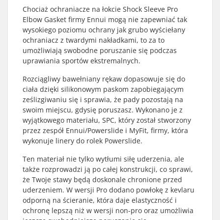
Chociaż ochraniacze na łokcie Shock Sleeve Pro
Elbow Gasket firmy Ennui mogą nie zapewniać tak
wysokiego poziomu ochrany jak grubo wyściełany
ochraniacz z twardymi nakładkami, to za to
umożliwiają swobodne poruszanie się podczas
uprawiania sportów ekstremalnych.
Rozciągliwy bawełniany rękaw dopasowuje się do
ciała dzięki silikonowym paskom zapobiegającym
ześlizgiwaniu się i sprawia, że pady pozostają na
swoim miejscu, gdysię poruszasz. Wykonano je z
wyjątkowego materiału, SPC, który został stworzony
przez zespół Ennui/Powerslide i MyFit, firmy, która
wykonuje linery do rolek Powerslide.
Ten materiał nie tylko wytłumi siłę uderzenia, ale
także rozprowadzi ją po całej konstrukcji, co sprawi,
że Twoje stawy będą doskonale chronione przed
uderzeniem. W wersji Pro dodano powłokę z kevlaru
odporną na ścieranie, która daje elastyczność i
ochronę lepszą niż w wersji non-pro oraz umożliwia