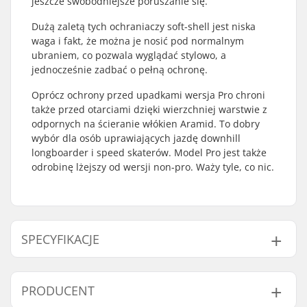
jeszcze swobodniejsze poruszanie się.
Dużą zaletą tych ochraniaczy soft-shell jest niska
waga i fakt, że można je nosić pod normalnym
ubraniem, co pozwala wyglądać stylowo, a
jednocześnie zadbać o pełną ochronę.
Oprócz ochrony przed upadkami wersja Pro chroni
także przed otarciami dzięki wierzchniej warstwie z
odpornych na ścieranie włókien Aramid. To dobry
wybór dla osób uprawiających jazdę downhill
longboarder i speed skaterów. Model Pro jest także
odrobinę lżejszy od wersji non-pro. Waży tyle, co nic.
SPECYFIKACJE
Pianka:
D3O Foam
PRODUCENT
Panele ochronne:
Miękkie