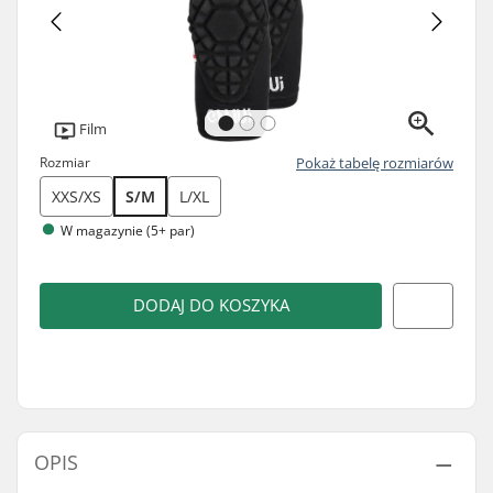
Film
Rozmiar
Pokaż tabelę rozmiarów
XXS/XS
S/M
L/XL
W magazynie (5+ par)
DODAJ DO KOSZYKA
OPIS