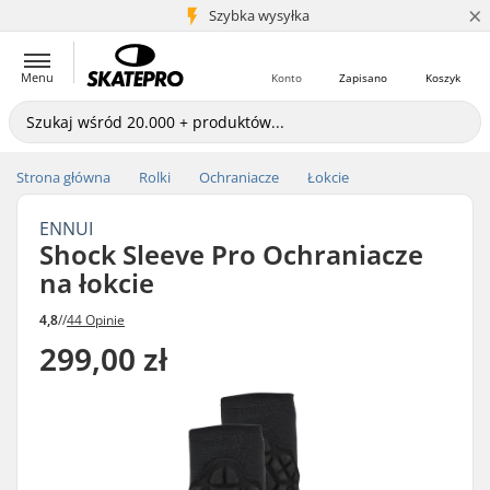
×
5+ mln klientów
Szybka wysyłka
Menu
Konto
Zapisano
Koszyk
Strona główna
Rolki
Ochraniacze
Łokcie
ENNUI
Shock Sleeve Pro Ochraniacze
na łokcie
4,8
//
44 Opinie
299,00 zł