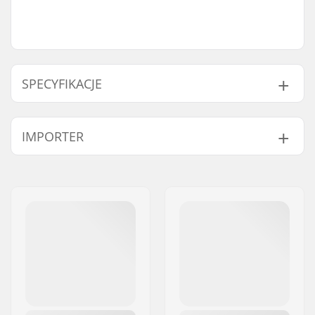
SPECYFIKACJE
Waga:
55g
IMPORTER
Imię:
Centrano ApS
Adres:
Omega 6
Kod pocztowy:
8382
Miasto:
Hinnerup
Kraj:
Dania