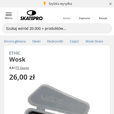
×
5+ mln klientów
Szybka wysyłka
Menu
Konto
Zapisano
Koszyk
Strona główna
Deski
Deskorolki
Części
Wosk Skate
ETHIC
Wosk
4,4
//
75 Opinie
26,00 zł