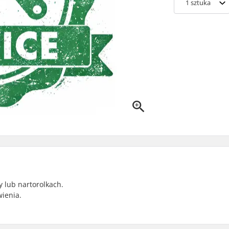
1
sztuka
 lub nartorolkach.
ienia.