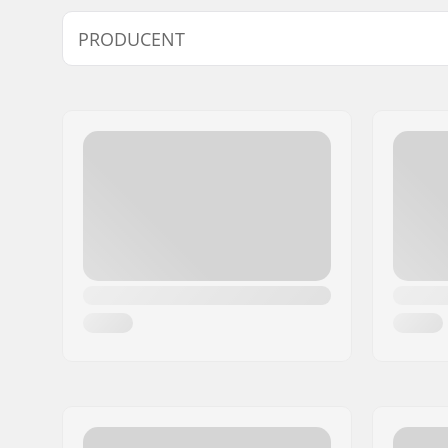
PRODUCENT
Imię:
SkatePro
Adres:
Omega 6
Kod pocztowy:
8382
Miasto:
Hinnerup
Kraj:
Dania