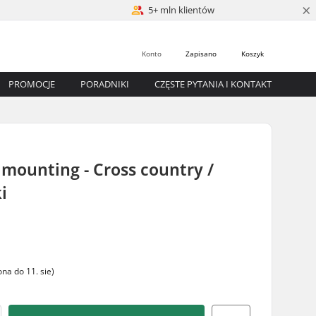
×
5+ mln klientów
Konto
Zapisano
Koszyk
PROMOCJE
PORADNIKI
CZĘSTE PYTANIA I KONTAKT
mounting - Cross country /
i
na do 11. sie)