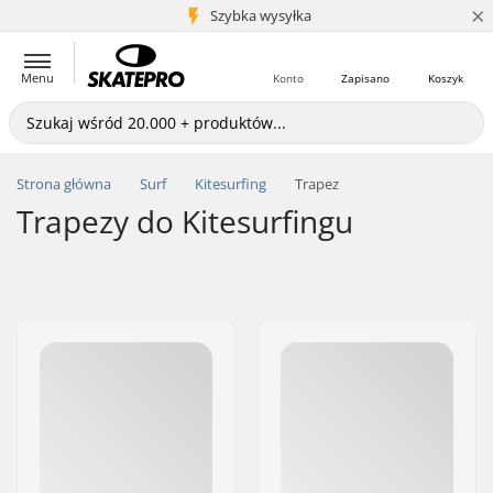
×
5+ mln klientów
Szybka wysyłka
Menu
Konto
Zapisano
Koszyk
Strona główna
Surf
Kitesurfing
Trapez
Trapezy do Kitesurfingu