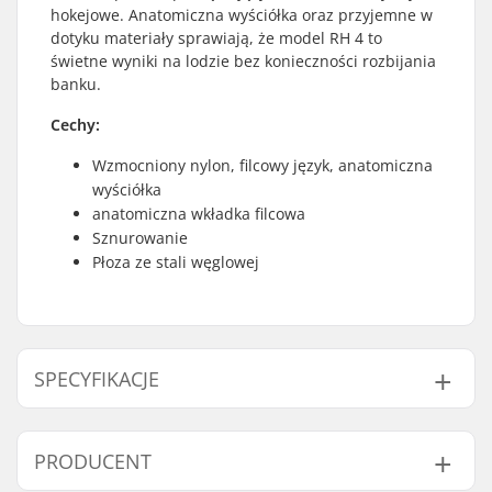
hokejowe. Anatomiczna wyściółka oraz przyjemne w
dotyku materiały sprawiają, że model RH 4 to
świetne wyniki na lodzie bez konieczności rozbijania
banku.
Cechy:
Wzmocniony nylon, filcowy język, anatomiczna
wyściółka
anatomiczna wkładka filcowa
Sznurowanie
Płoza ze stali węglowej
SPECYFIKACJE
Rodzaj buta:
Hard
PRODUCENT
But - materiał:
Plastik
Cechy wkładek:
Anatomiczny kształt,