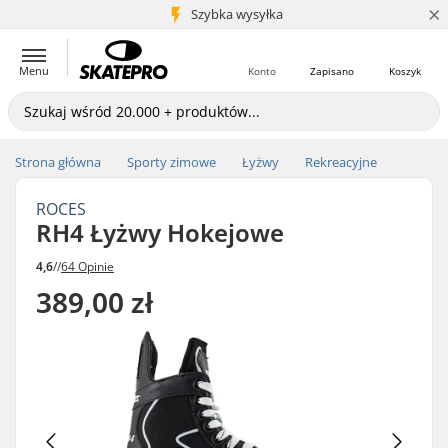
×
5+ mln klientów
Szybka wysyłka
Menu
Konto
Zapisano
Koszyk
Strona główna
Sporty zimowe
Łyżwy
Rekreacyjne
ROCES
RH4 Łyżwy Hokejowe
4,6
//
64 Opinie
389,00 zł