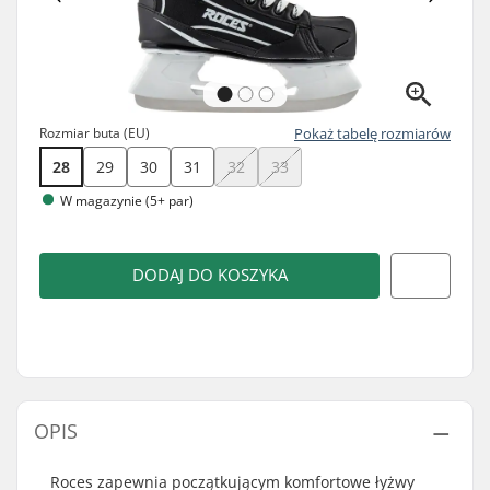
Rozmiar buta (EU)
Pokaż tabelę rozmiarów
28
29
30
31
32
33
W magazynie (5+ par)
DODAJ DO KOSZYKA
OPIS
Roces zapewnia początkującym komfortowe łyżwy