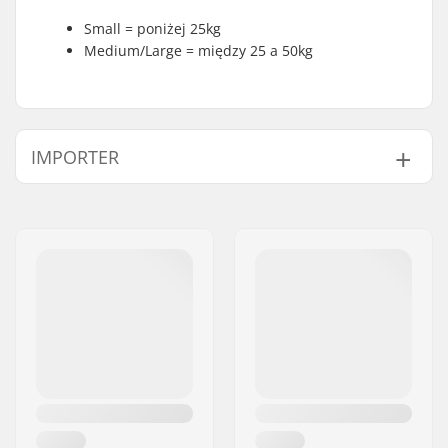
Small = poniżej 25kg
Medium/Large = między 25 a 50kg
IMPORTER
Imię:
Centrano ApS
Adres:
Omega 6
Kod pocztowy:
8382
Miasto:
Hinnerup
Kraj:
Dania