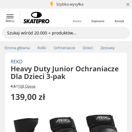
×
5+ mln klientów
Szybka wysyłka
Menu
Konto
Zapisano
Koszyk
Strona główna
Rolki
Ochraniacze
Dzieci
Zestawy
REKD
Heavy Duty Junior Ochraniacze
Dla Dzieci 3-pak
4,6
//
168 Opinie
139,00 zł